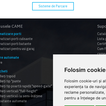
Sisteme de Parcare
dusele CAME
Supo
atizare porti
Catal
atizari porti culisante
Lista 
atizari porti batante
Certi
atizari pentru usi garaj
Cum f
cameo
re automate
Centr
re
FAQ
Plata 
Folosim cookie
cheti
Politi
heți tripod
Folosim cookie-uri și a
heți tip "punte
cheți tip poartă rapidă "speed-gate"
experiența ta de naviga
heți verticali "full-height"
reclame personalizate, 
heți verticali la semi-înălțime
pentru a înțelege de und
 batante automate