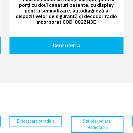
porți cu douî canaturi batante, cu display
pentru semnalizare, autodiagnoză a
dispozitivelor de siguranță și decodor radio
încorporat COD: 002ZM3E
Cere oferta
Blocatoare stradale
Stâlpi și bolarzi
retractabili