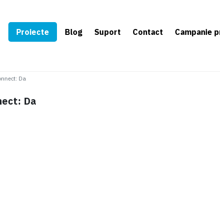
e
Proiecte
Blog
Suport
Contact
Campanie p
onnect
:
Da
nect: Da