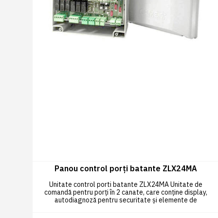
Panou control porți batante ZLX24MA
Unitate control porti batante ZLX24MA Unitate de
comandă pentru porți în 2 canate, care conține display,
autodiagnoză pentru securitate și elemente de
siguranță, 2 intrări de siguranță.