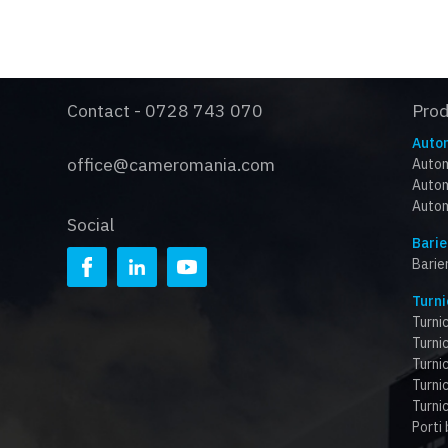
Contact - 0728 743 070
Pro
Autom
office@cameromania.com
Autom
Autom
Autom
Social
Barie
Barie
Turni
Turnic
Turnic
Turni
Turnic
Turnic
Porti