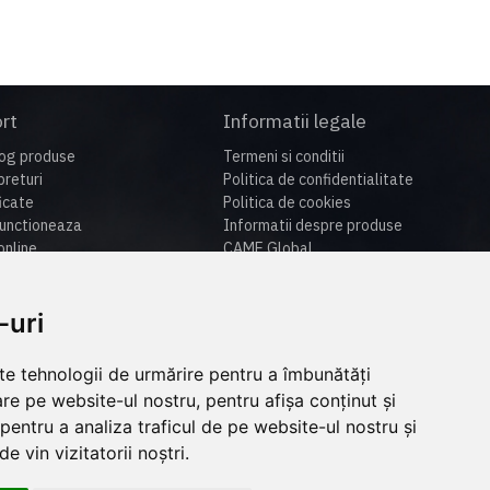
rt
Informatii legale
og produse
Termeni si conditii
preturi
Politica de confidentialitate
ficate
Politica de cookies
unctioneaza
Informatii despre produse
nline
CAME Global
u de suport
si livrare
-uri
ca de retur
lte tehnologii de urmărire pentru a îmbunătăți
re pe website-ul nostru, pentru afișa conținut și
pentru a analiza traficul de pe website-ul nostru și
e vin vizitatorii noștri.