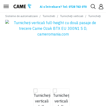
Ai o întrebare? Tel: 0728 743 070
Sisteme de automatizare
Turnicheti
Turnicheți verticali
Turnicheți ve