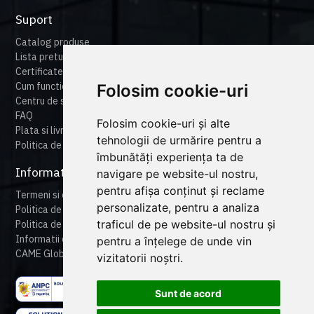
Suport
Catalog produse
Lista preturi
Certificate
Cum functioneaza cameonline
Folosim cookie-uri
Centru de suport
FAQ
Folosim cookie-uri și alte
Plata si livrare
tehnologii de urmărire pentru a
Politica de retur
îmbunătăți experiența ta de
Informatii legale
navigare pe website-ul nostru,
pentru afișa conținut și reclame
Termeni si conditii
personalizate, pentru a analiza
Politica de confidentialitate
traficul de pe website-ul nostru și
Politica de cookies
Informatii despre produse
pentru a înțelege de unde vin
CAME Global
vizitatorii noștri.
Sunt de acord