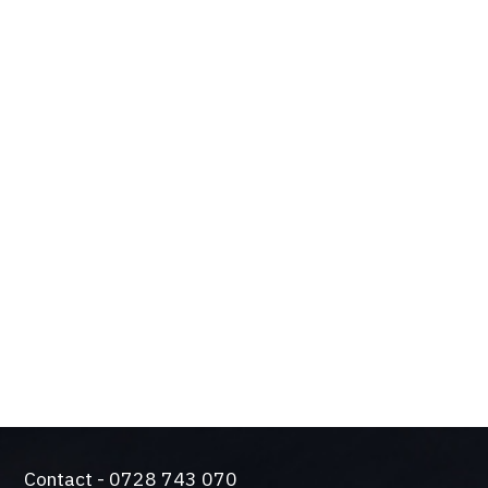
OPTIUNILE SI
BENEFICIILE TALE
Design de actualitate si tehnologie de varf
Solutie silentioasa pentru functionare intensiva
Came a trecut testul durabilitatii. Producem
automatizari de peste 50 de ani.
O gama larga de sisteme de control si siguranta
Contact - 0728 743 070