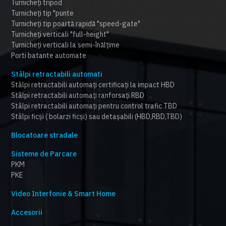
Turnicheți tripod
Turnicheți tip "punte
Turnicheți tip poartă rapidă "speed-gate"
Turnicheți verticali "full-height"
Turnicheți verticali la semi-înălțime
Porti batante automate
Stâlpi retractabili automati
Stâlpi retractabili automați certificați la impact HBD
Stâlpi retractabili automați ranforsați RBD
Stâlpi retractabili automați pentru control trafic TBD
Stâlpi ficși ( bolarzi ficși) sau detașabili (HBD,RBD,TBD)
Blocatoare stradale
Sisteme de Parcare
PKM
PKE
Video Interfonie & Smart Home
Accesorii