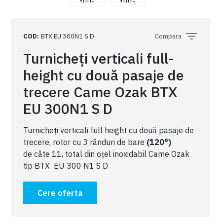
COD
:
BTX EU 300N1 S D
Compara
Turnicheți verticali full-
height cu două pasaje de
trecere Came Ozak BTX
EU 300N1 S D
Turnicheți verticali full height cu două pasaje de
trecere, rotor cu 3 rânduri de bare
(120°)
de câte 11, total din oțel inoxidabil Came Ozak
tip BTX EU 300 N1 S D
Cere oferta