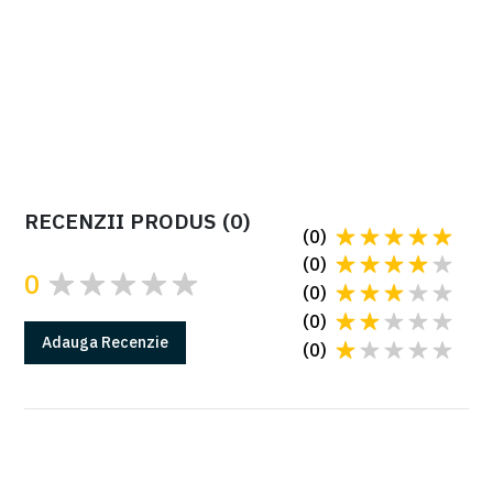
BLOG
De câți turnicheți sau porți rapide e nevoie pentru
un trafic fluent?
RECENZII PRODUS
(
0
)
(
0
)
(
0
)
0
(
0
)
(
0
)
Adauga
Recenzie
(
0
)