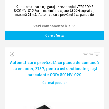
Kit automatizare uși garaj uz rezidențial VER13DMS
8K01MV-012 Forță maximă tracțiune
1300N
suprafață
maximă
21m2
. Automatizare prevăzută cu panou de
comandă cu encoder, Zl57, pentru uși secționale și uși
basculante.
Vezi componente kit
Automatizare prevăzută cu panou de
Cere oferta
comandă cu encoder, ZI57, pentru uși
1 BUC
secționale și uși basculante COD: 801MV-
020
Compara
Card plug-in cu frecvență radio COD:
Automatizare prevăzută cu panou de comandă
1 BUC
001AF43S
cu encoder, ZI57, pentru uși secționale și uși
basculante COD: 801MV-020
Cel mai popular
1 BUC
Antena radio COD: 001TOP-A433N
Radiocomandă TOP44RBN 433,92 MHZ
0 BUC
cod dinamic (rollling) albastru deschis
COD: 806TS-0270