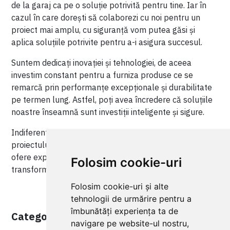
de la garaj ca pe o soluție potrivită pentru tine. Iar în
cazul în care dorești să colaborezi cu noi pentru un
proiect mai amplu, cu siguranță vom putea găsi și
aplica soluțiile potrivite pentru a-i asigura succesul.
Suntem dedicați inovației și tehnologiei, de aceea
investim constant pentru a furniza produse ce se
remarcă prin performanțe excepționale și durabilitate
pe termen lung. Astfel, poți avea încredere că soluțiile
noastre înseamnă sunt investiții inteligente și sigure.
Indiferent de complexitatea sau particularitățile
proiectului tău, echipa noastră este pregătită să îți
ofere experiența și consultanța necesare pentru a-ți
Folosim cookie-uri
transforma ideea într-un proiect de succes.
Folosim cookie-uri și alte
tehnologii de urmărire pentru a
îmbunătăți experiența ta de
Categorii Recomandate
navigare pe website-ul nostru,