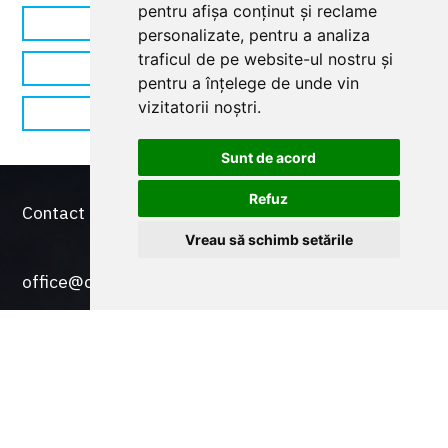
pentru afișa conținut și reclame
Automatizări porți culisante
personalizate, pentru a analiza
traficul de pe website-ul nostru și
Automatizări porți batante
pentru a înțelege de unde vin
vizitatorii noștri.
Automatizări pentru uși garaj secționale
Sunt de acord
Refuz
Contact - 0728 743 070
Vreau să schimb setările
office@cameromania.com
Social