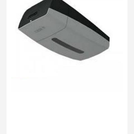
0 BUC
Cablu antena L=5m COD: 001TOP-RG58