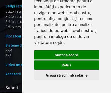
tehnologii de urmărire pentru a
Stâlpi retractabili automati
îmbunătăți experiența ta de
Stâlpi retractabili automați certificați la impact HBD
navigare pe website-ul nostru,
Stâlpi retractabili automați ranforsați RBD
pentru afișa conținut și reclame
Stâlpi retractabili automați pentru control trafic TBD
personalizate, pentru a analiza
Stâlpi ficși ( bolarzi ficși) sau detașabili (HBD,RBD,TBD)
traficul de pe website-ul nostru și
Blocatoare stradale
pentru a înțelege de unde vin
vizitatorii noștri.
Sisteme de Parcare
PKM
Sunt de acord
PKE
Video Interfonie & Smart Home
Refuz
Accesorii
Vreau să schimb setările
Suport
Catalog produse
Lista preturi
Certificate