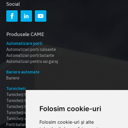
Social
Produsele CAME
Automatizare porti
Automatizari porti culisante
Automatizari porti batante
Automatizari pentru usi garaj
Bariere automate
Bariere
Turnicheti
Turnicheți tripod
Turnicheți tip "punte
Turnicheți tip poartă rapidă "speed-gate"
Folosim cookie-uri
Turnicheți verticali "full-height"
Turnicheți verticali la semi-înălțime
Folosim cookie-uri și alte
Porti batante automate