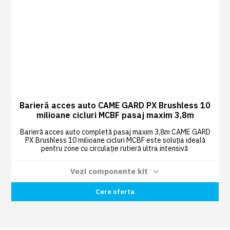
Barieră acces auto CAME GARD PX Brushless 10
milioane cicluri MCBF pasaj maxim 3,8m
Barieră acces auto completă pasaj maxim 3,8m CAME GARD
PX Brushless 10 milioane cicluri MCBF este soluția ideală
pentru zone cu circulație rutieră ultra intensivă
Vezi componente kit
Corp barieră automată CAME GARD PX cu
Cere oferta
1 BUC
operator 36V DC GPX40MGS cod 803BB-
0120