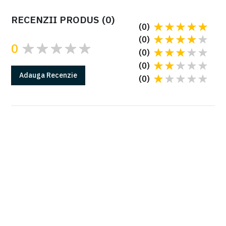
RECENZII PRODUS
(
0
)
(
0
)
(
0
)
0
(
0
)
(
0
)
Adauga
Recenzie
(
0
)
GARANTIE
Produsele Came au 2 ani de garantie*
*in conditiile instalarii cu o firma autorizata
Citeste mai multe la sectiunea Garantii