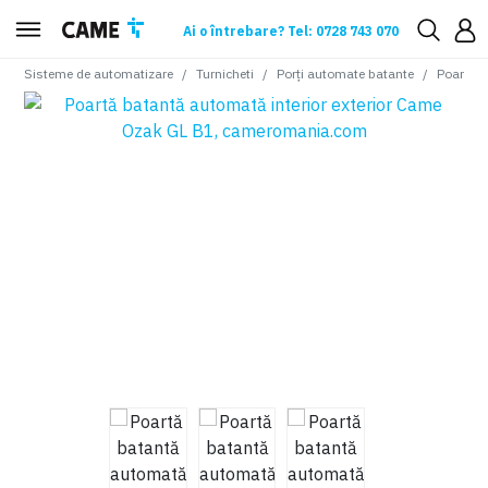
Ai o întrebare? Tel: 0728 743 070
Sisteme de automatizare
Turnicheti
Porți automate batante
Poartă b