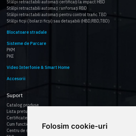
Stâlpi retractabili automați certificați la impact HBD
Stâlpi retractabili automați ranforsați RBD
Stâlpi retractabili automați pentru control trafic TBD
Stâlpi ficși ( bolarzi ficși) sau detașabili (HBD,RBD,TBD)
Blocatoare stradale
Sisteme de Parcare
PKM
PKE
Video Interfonie & Smart Home
Accesorii
Suport
Catalog produse
Lista preturi
Certificate
Cum functioneaza cameonline
Folosim cookie-uri
Centru de suport