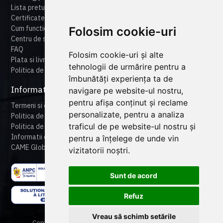
Lista preturi
Certificate
Cum functioneaza cameonline
Folosim cookie-uri
Centru de suport
FAQ
Folosim cookie-uri și alte
Plata si livrare
tehnologii de urmărire pentru a
Politica de retur
îmbunătăți experiența ta de
Informatii legale
navigare pe website-ul nostru,
pentru afișa conținut și reclame
Termeni si conditii
personalizate, pentru a analiza
Politica de confidentialitate
traficul de pe website-ul nostru și
Politica de cookies
Informatii despre produse
pentru a înțelege de unde vin
CAME Global
vizitatorii noștri.
Sunt de acord
Refuz
Vreau să schimb setările
Copyright © 2024 CAME Romania. All rights reserved.