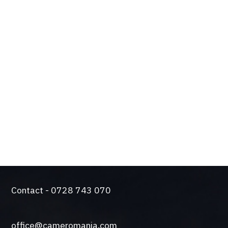
OPTIUNILE SI
BENEFICIILE TALE
Design de actualitate si tehnologie de varf
Solutie silentioasa pentru functionare intensiva
Came a trecut testul durabilitatii. Producem
automatizari de peste 50 de ani.
O gama larga de sisteme de control si siguranta
Contact - 0728 743 070
office@cameromania.com