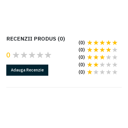
fisa tehnica speed gate pg03
RECENZII PRODUS
(
0
)
(
0
)
(
0
)
0
(
0
)
(
0
)
Adauga
Recenzie
(
0
)
GARANTIE
Produsele Came au 2 ani de garantie*