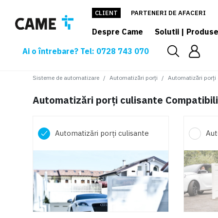
CLIENT
PARTENERI DE AFACERI
Despre Came
Solutii | Produs
Ai o întrebare? Tel: 0728 743 070
Sisteme de automatizare
Automatizări porți
Automatizări porți
Automatizări porți culisante Compatibi
Automatizări porți culisante
Aut