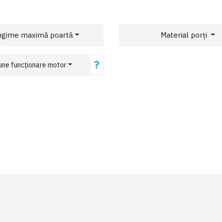
ngime maximă poartă
Material porți
?
une funcționare motor