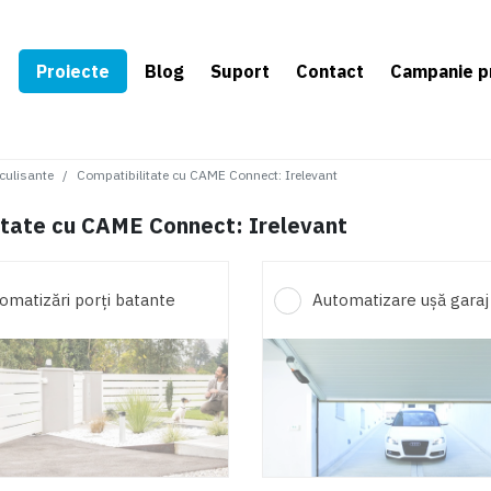
e
Proiecte
Blog
Suport
Contact
Campanie p
 culisante
Compatibilitate cu CAME Connect
:
Irelevant
litate cu CAME Connect: Irelevant
omatizări porți batante
Automatizare ușă garaj