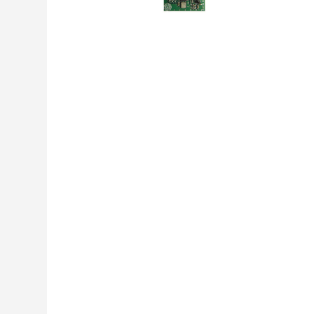
Cablu antena L=5m COD: 001TOP-
1 BUC
RG58
Suport lampă KRX pentru montare pe
1 BUC
perete COD: 806LA-0040