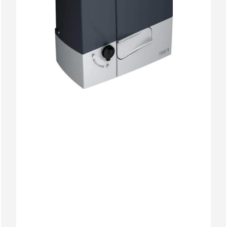
Cablu antena L=5m COD: 001TOP-
1 BUC
RG58
Suport lampă KRX pentru montare pe
1 BUC
perete COD: 806LA-0040