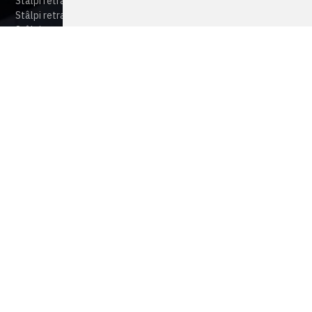
Stâlpi retractabili automați certificați la impact HBD
Stâlpi retractabili automați ranforsați RBD
Stâlpi retractabili automați pentru control trafic TBD
Stâlpi ficși ( bolarzi ficși) sau detașabili (HBD,RBD,TBD)
Blocatoare stradale
Sisteme de Parcare
PKM
PKE
Video Interfonie & Smart Home
Accesorii
Suport
Catalog produse
Lista preturi
Certificate
Cum functioneaza cameonline
Centru de suport
FAQ