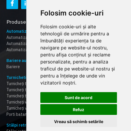
Folosim cookie-uri
Produsele CAME
Folosim cookie-uri și alte
Automatizare porti
tehnologii de urmărire pentru a
Automatizari porti culisante
îmbunătăți experiența ta de
Automatizari porti batante
navigare pe website-ul nostru,
Automatizari pentru usi garaj
pentru afișa conținut și reclame
Bariere automate
personalizate, pentru a analiza
Bariere
traficul de pe website-ul nostru și
pentru a înțelege de unde vin
Turnicheti
vizitatorii noștri.
Turnicheți tripod
Turnicheți tip "punte
Turnicheți tip poartă rapidă "speed-gate"
Sunt de acord
Turnicheți verticali "full-height"
Turnicheți verticali la semi-înălțime
Refuz
Porti batante automate
Vreau să schimb setările
Stâlpi retractabili automati