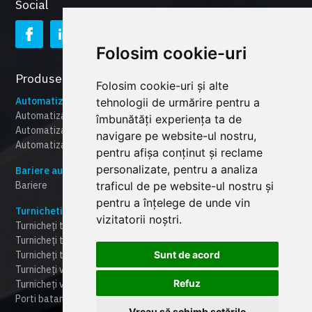
Social
Folosim cookie-uri
Produsele CAME
Folosim cookie-uri și alte
Automatizare porti
tehnologii de urmărire pentru a
Automatizari porti culisante
îmbunătăți experiența ta de
Automatizari porti batante
navigare pe website-ul nostru,
Automatizari pentru usi garaj
pentru afișa conținut și reclame
personalizate, pentru a analiza
Bariere automate
traficul de pe website-ul nostru și
Bariere
pentru a înțelege de unde vin
Turnicheti
vizitatorii noștri.
Turnicheți tripod
Turnicheți tip "punte
Sunt de acord
Turnicheți tip poartă rapidă "speed-gate"
Turnicheți verticali "full-height"
Refuz
Turnicheți verticali la semi-înălțime
Porti batante automate
Vreau să schimb setările