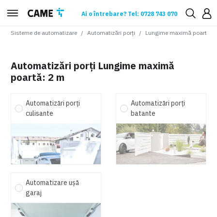
Ai o întrebare? Tel: 0728 743 070
Sisteme de automatizare
Automatizări porți
Lungime maximă poartă
:
2
Automatizări porți Lungime maximă
poartă: 2 m
Automatizări porți
Automatizări porți
culisante
batante
Automatizare ușă
garaj