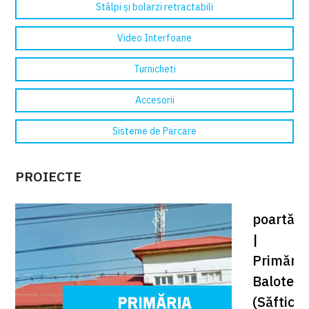
Stâlpi și bolarzi retractabili
Video Interfoane
Turnicheti
Accesorii
Sisteme de Parcare
PROIECTE
PROIECTE
Automat
poartă
|
Primăria
Baloteșt
(Săftica)