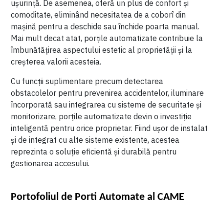
ușurință. De asemenea, oferă un plus de confort și
comoditate, eliminând necesitatea de a coborî din
mașină pentru a deschide sau închide poarta manual.
Card plug-in cu frecvență radio COD:
1 BUC
001AF43S
Mai mult decat atat, porțile automatizate contribuie la
îmbunătățirea aspectului estetic al proprietății și la
creșterea valorii acesteia.
Set de 2 fotocelule cu rază de 10 m COD:
1 BUC
001DIR10
Cu funcții suplimentare precum detectarea
obstacolelor pentru prevenirea accidentelor, iluminare
încorporată sau integrarea cu sisteme de securitate și
Radiocomandă TOP44RBN 433,92 MHZ
2 BUC
cod dinamic (rollling) albastru deschis
monitorizare, porțile automatizate devin o investiție
COD: 806TS-0270
inteligentă pentru orice proprietar. Fiind ușor de instalat
și de integrat cu alte sisteme existente, acestea
reprezinta o soluție eficientă și durabilă pentru
gestionarea accesului.
Portofoliul de Porti Automate al CAME