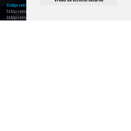
Stâlpi retractabili automati
Stâlpi retractabili automați certificați la impact HBD
Stâlpi retractabili automați ranforsați RBD
Stâlpi retractabili automați pentru control trafic TBD
Stâlpi ficși ( bolarzi ficși) sau detașabili (HBD,RBD,TBD)
Blocatoare stradale
Sisteme de Parcare
PKM
PKE
Video Interfonie & Smart Home
Accesorii
Suport
Catalog produse
Lista preturi
Certificate
Cum functioneaza cameonline