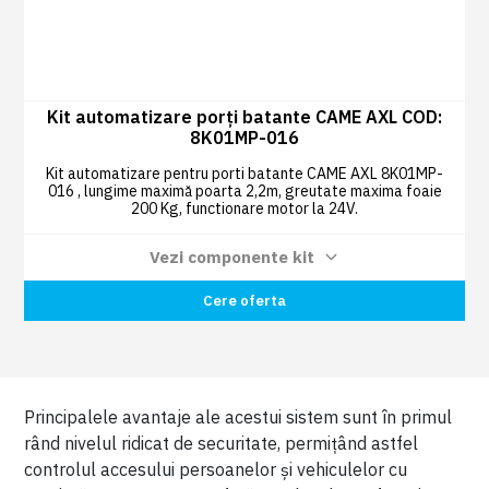
Kit automatizare porți batante CAME AXL COD:
8K01MP-016
Kit automatizare pentru porti batante CAME AXL 8K01MP-
016 , lungime maximă poarta 2,2m, greutate maxima foaie
200 Kg, functionare motor la 24V.
Vezi componente kit
Motoreductor ireversibil AXL20DGS 24 V
Cere oferta
cu encoder pentru porți batante cu canat
2 BUC
până la 2 m lungime și 200 kg greutate
COD: 801MP-0020
Panou control pentru porți batante cu una
Principalele avantaje ale acestui sistem sunt în primul
sau două canate, setare dip-switch,
rând nivelul ridicat de securitate, permițând astfel
1 BUC
etchipat cu dispozitive de siguranță de
decodare radio și autodiagnosticare COD:
controlul accesului persoanelor și vehiculelor cu
002ZL60