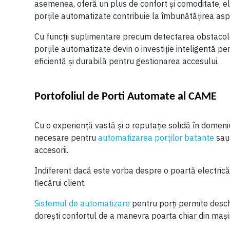
asemenea, oferă un plus de confort și comoditate, e
porțile automatizate contribuie la îmbunătățirea aspect
Cu funcții suplimentare precum detectarea obstacolel
porțile automatizate devin o investiție inteligentă pen
eficientă și durabilă pentru gestionarea accesului.
Portofoliul de Porti Automate al CAME
Cu o experiență vastă și o reputație solidă în domen
necesare pentru
automatizarea porților batante
sau 
accesorii.
Indiferent dacă este vorba despre o poartă electrică 
fiecărui client.
Sistemul de automatizare
pentru porți permite deschid
dorești confortul de a manevra poarta chiar din mașin