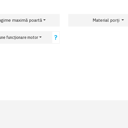
ngime maximă poartă
Material porți
?
une funcționare motor