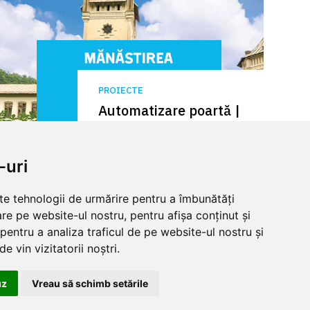
PROIECTE
Automatizare poartă |
Mănăstirea Tismana |
FAST70
-uri
lte tehnologii de urmărire pentru a îmbunătăți
re pe website-ul nostru, pentru afișa conținut și
pentru a analiza traficul de pe website-ul nostru și
rt
Informatii legale
e vin vizitatorii noștri.
og produse
Termeni si conditii
preturi
Politica de confidentialitate
uz
Vreau să schimb setările
ficate
Politica de cookies
unctioneaza
Informatii despre produse