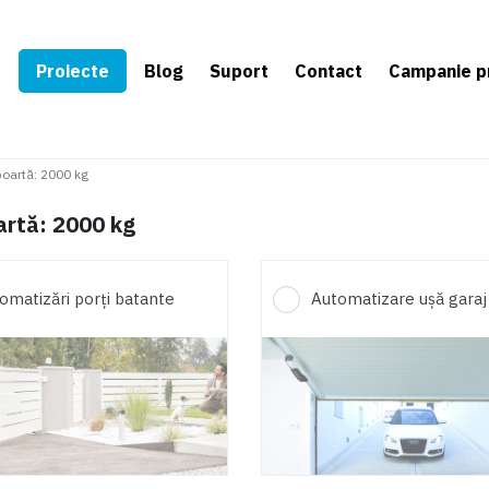
e
Proiecte
Blog
Suport
Contact
Campanie p
poartă
:
2000 kg
artă: 2000 kg
omatizări porți batante
Automatizare ușă garaj