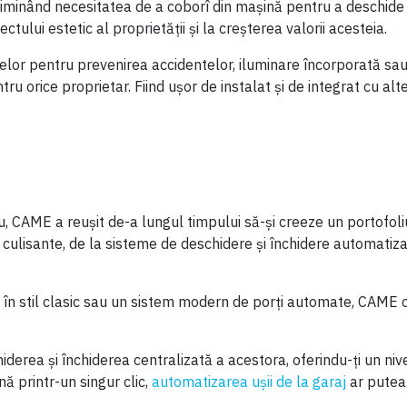
liminând necesitatea de a coborî din mașină pentru a deschide
ului estetic al proprietății și la creșterea valorii acesteia.
or pentru prevenirea accidentelor, iluminare încorporată sau 
tru orice proprietar. Fiind ușor de instalat și de integrat cu al
iu, CAME a reușit de-a lungul timpului să-și creeze un portofo
culisante, de la sisteme de deschidere și închidere automatiza
în stil clasic sau un sistem modern de porți automate, CAME of
erea și închiderea centralizată a acestora, oferindu-ți un nivel
ă printr-un singur clic,
automatizarea ușii de la garaj
ar putea 