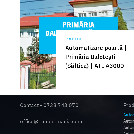
PROIECTE
Automatizare poartă |
Primăria Balotești
(Săftica) | ATI A3000
Contact - 0728 743 070
Pro
Autom
office@cameromania.com
Autom
Autom
Autom