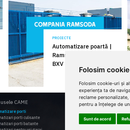
PROIECTE
Automatizare poartă |
Ramsoda Craiova |
BXV
Folosim cookie
Folosim cookie-uri și a
experiența ta de naviga
reclame personalizate, 
dusele CAME
Supo
pentru a înțelege de und
atizare porti
Catal
atizari porti culisante
Lista 
Sunt de acord
Ref
atizari porti batante
Certi
atizari pentru usi garaj
Cum f