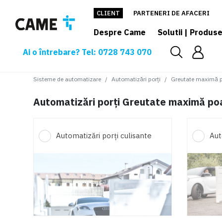
CLIENT
PARTENERI DE AFACERI
Despre Came
Solutii | Produs
Ai o întrebare? Tel: 0728 743 070
Sisteme de automatizare
Automatizări porți
Greutate maximă 
Automatizări porți Greutate maximă po
Automatizări porți culisante
Aut