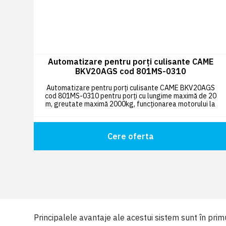
Automatizare pentru porți culisante CAME
BKV20AGS cod 801MS-0310
Automatizare pentru porți culisante CAME BKV20AGS
cod 801MS-0310 pentru porți cu lungime maximă de 20
m, greutate maximă 2000kg, funcționarea motorului la
36V cu sistem Adaptive Speed & Torque Technology.
Cere oferta
Principalele avantaje ale acestui sistem sunt în primu