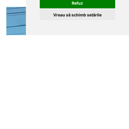
Refuz
Automat
poartă
Vreau să schimb setările
|
Primăria
Baloteșt
(Săftica)
|
ATI
A3000