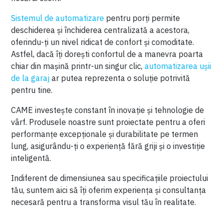
Sistemul de automatizare
pentru porți permite
deschiderea și închiderea centralizată a acestora,
oferindu-ți un nivel ridicat de confort și comoditate.
Astfel, dacă îți dorești confortul de a manevra poarta
chiar din mașină printr-un singur clic,
automatizarea ușii
de la garaj
ar putea reprezenta o soluție potrivită
pentru tine.
CAME investește constant în inovație și tehnologie de
vârf. Produsele noastre sunt proiectate pentru a oferi
performanțe excepționale și durabilitate pe termen
lung, asigurându-ți o experiență fără griji și o investiție
inteligentă.
Indiferent de dimensiunea sau specificațiile proiectului
tău, suntem aici să îți oferim experiența și consultanța
necesară pentru a transforma visul tău în realitate.