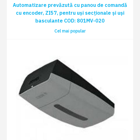
Card plug-in cu frecvență radio COD:
Automatizare prevăzută cu panou de comandă
1 BUC
001AF43S
cu encoder, ZI57, pentru uși secționale și uși
basculante COD: 801MV-020
Cel mai popular
1 BUC
Antena radio COD: 001TOP-A433N
Radiocomandă TOP44RBN 433,92 MHZ
0 BUC
cod dinamic (rollling) albastru deschis
COD: 806TS-0270
0 BUC
Cablu antena L=5m COD: 001TOP-RG58