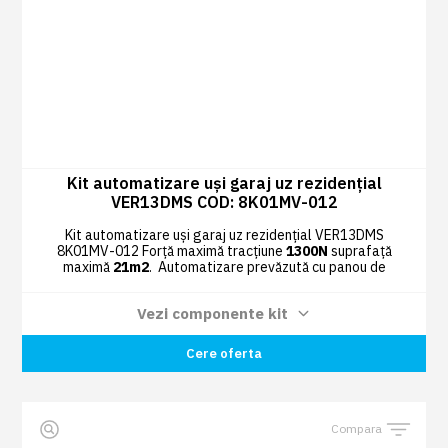
Kit automatizare uși garaj uz rezidențial
VER13DMS COD: 8K01MV-012
Kit automatizare uși garaj uz rezidențial VER13DMS
8K01MV-012 Forță maximă tracțiune
1300N
suprafață
maximă
21m2
. Automatizare prevăzută cu panou de
comandă cu encoder, Zl57, pentru uși secționale și uși
basculante.
Vezi componente kit
Automatizare prevăzută cu panou de
Cere oferta
comandă cu encoder, ZI57, pentru uși
1 BUC
secționale și uși basculante COD: 801MV-
020
Compara