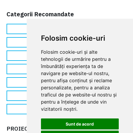
Categorii Recomandate
Bariere
Folosim cookie-uri
Blocatoare stradale
Folosim cookie-uri și alte
Stâlpi și bolarzi retractabili
tehnologii de urmărire pentru a
îmbunătăți experiența ta de
Video Interfoane
navigare pe website-ul nostru,
pentru afișa conținut și reclame
Turnicheti
personalizate, pentru a analiza
traficul de pe website-ul nostru și
Accesorii
pentru a înțelege de unde vin
vizitatorii noștri.
Sisteme de Parcare
Sunt de acord
PROIECTE
PROIECTE