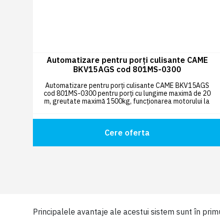
Automatizare pentru porți culisante CAME
BKV15AGS cod 801MS-0300
Automatizare pentru porți culisante CAME BKV15AGS
cod 801MS-0300 pentru porți cu lungime maximă de 20
m, greutate maximă 1500kg, funcționarea motorului la
36V cu sistem
Adaptive Speed & Torque Technology.
Cere oferta
Principalele avantaje ale acestui sistem sunt în primu