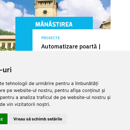
PROIECTE
Automatizare poartă |
Mănăstirea Tismana |
FAST70
-uri
lte tehnologii de urmărire pentru a îmbunătăți
re pe website-ul nostru, pentru afișa conținut și
pentru a analiza traficul de pe website-ul nostru și
rt
Informatii legale
e vin vizitatorii noștri.
og produse
Termeni si conditii
preturi
Politica de confidentialitate
uz
Vreau să schimb setările
ficate
Politica de cookies
unctioneaza
Informatii despre produse