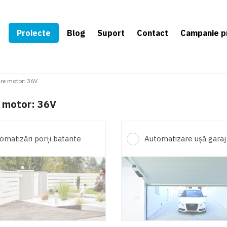
e
Proiecte
Blog
Suport
Contact
Campanie p
are motor
:
36V
e motor: 36V
omatizări porți batante
Automatizare ușă garaj