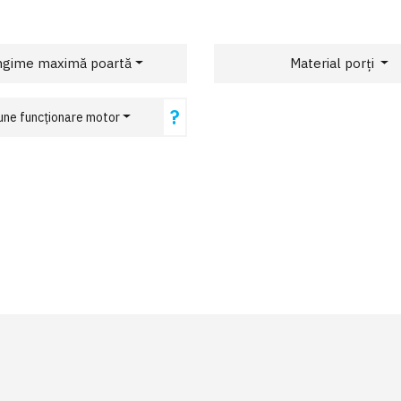
ngime maximă poartă
Material porți
?
une funcționare motor