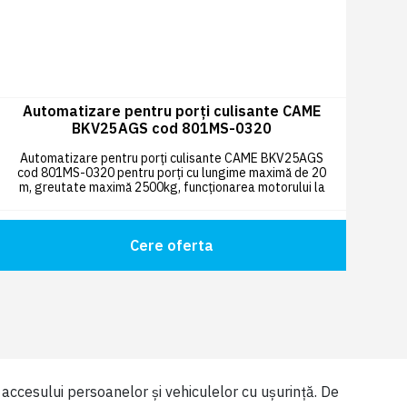
Automatizare pentru porți culisante CAME
BKV25AGS cod 801MS-0320
Automatizare pentru porți culisante CAME BKV25AGS
cod 801MS-0320 pentru porți cu lungime maximă de 20
m, greutate maximă 2500kg, funcționarea motorului la
36V cu sistem
Adaptive Speed & Torque Technology.
Cere oferta
l accesului persoanelor și vehiculelor cu ușurință. De