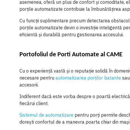
asemenea, oferă un plus de confort și comoditate, e
porțile automatizate contribuie la îmbunătățirea aspect
Cu funcții suplimentare precum detectarea obstacolel
porțile automatizate devin o investiție inteligentă pen
eficientă și durabilă pentru gestionarea accesului.
Portofoliul de Porti Automate al CAME
Cu o experiență vastă și o reputație solidă în domen
necesare pentru
automatizarea porților batante
sau 
accesorii.
Indiferent dacă este vorba despre o poartă electrică 
fiecărui client.
Sistemul de automatizare
pentru porți permite deschid
dorești confortul de a manevra poarta chiar din mașin