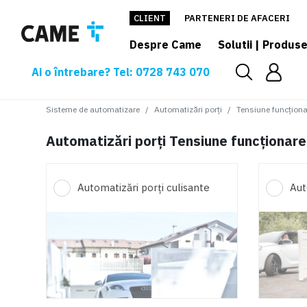
CLIENT
PARTENERI DE AFACERI
Despre Came
Solutii | Produs
Ai o întrebare? Tel: 0728 743 070
Sisteme de automatizare
Automatizări porți
Tensiune funcțion
Automatizări porți Tensiune funcționar
Automatizări porți culisante
Aut