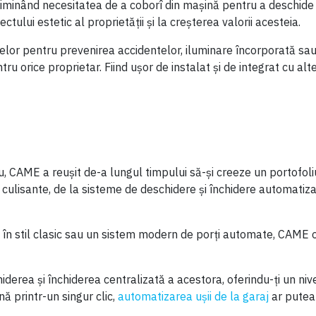
liminând necesitatea de a coborî din mașină pentru a deschide
ului estetic al proprietății și la creșterea valorii acesteia.
or pentru prevenirea accidentelor, iluminare încorporată sau 
tru orice proprietar. Fiind ușor de instalat și de integrat cu al
iu, CAME a reușit de-a lungul timpului să-și creeze un portofo
culisante, de la sisteme de deschidere și închidere automatiza
în stil clasic sau un sistem modern de porți automate, CAME of
erea și închiderea centralizată a acestora, oferindu-ți un nivel
ă printr-un singur clic,
automatizarea ușii de la garaj
ar putea 