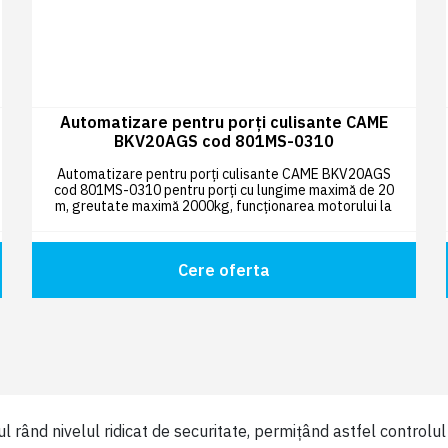
Automatizare pentru porți culisante CAME
BKV20AGS cod 801MS-0310
Automatizare pentru porți culisante CAME BKV20AGS
cod 801MS-0310 pentru porți cu lungime maximă de 20
m, greutate maximă 2000kg, funcționarea motorului la
36V cu sistem Adaptive Speed & Torque Technology.
Cere oferta
l rând nivelul ridicat de securitate, permițând astfel controlu