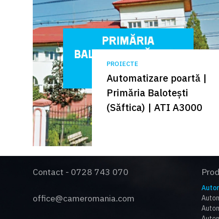
PROIECTE
Automatizare poartă |
Primăria Balotești
(Săftica) | ATI A3000
Contact - 0728 743 070
Pro
Autom
office@cameromania.com
Autom
Autom
Autom