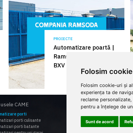
PROIECTE
Automatizare poartă |
Ramsoda Craiova |
BXV
Folosim cookie
Folosim cookie-uri și a
experiența ta de naviga
reclame personalizate, 
dusele CAME
Supo
pentru a înțelege de und
atizare porti
Catal
atizari porti culisante
Lista 
Sunt de acord
Ref
atizari porti batante
Certi
atizari pentru usi garaj
Cum f