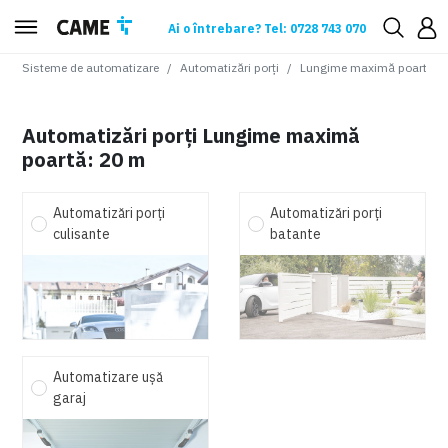
Ai o întrebare? Tel: 0728 743 070
Sisteme de automatizare
Automatizări porți
Lungime maximă poartă
:
2
Automatizări porți Lungime maximă
poartă: 20 m
Automatizări porți
Automatizări porți
culisante
batante
Automatizare ușă
garaj