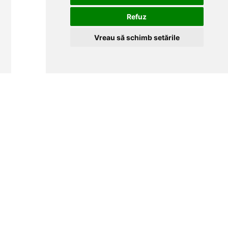
Refuz
Vreau să schimb setările
Automatizare pentru porți culisante CAME
BKV25AGS cod 801MS-0320
Automatizare pentru porți culisante CAME BKV25AGS cod
801MS-0320 pentru porți cu lungime maximă de 20 m,
greutate maximă 2500kg, funcționarea motorului la 36V cu