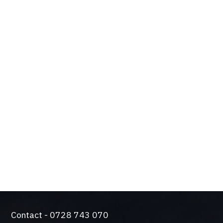
OPTIUNILE SI
BENEFICIILE TALE
Design de actualitate si tehnologie de varf
Solutie silentioasa pentru functionare intensiva
Came a trecut testul durabilitatii. Producem
automatizari de peste 50 de ani.
O gama larga de sisteme de control si siguranta
Contact - 0728 743 070