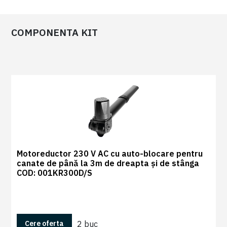
COMPONENTA KIT
0
Recenzii
|
0
Motoreductor 230 V AC cu auto-blocare pentru
canate de până la 3m de dreapta și de stânga
COD: 001KR300D/S
2 buc
Cere oferta