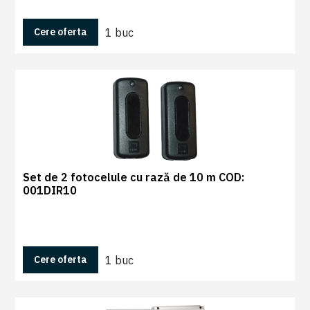
1 buc
Cere oferta
Set de 2 fotocelule cu rază de 10 m COD:
001DIR10
1 buc
Cere oferta