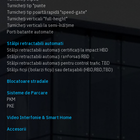
Turnicheți tip "punte
Turnicheți tip poartă rapidă "speed-gate"
Turnicheți verticali "full-height"
Turnicheți verticali la semi-înălțime
Porti batante automate
Stâlpi retractabili automati
Stâlpi retractabili automați certificați la impact HBD
Stâlpi retractabili automați ranforsați RBD
Stâlpi retractabili automați pentru control trafic TBD
Stâlpi ficși ( bolarzi ficși) sau detașabili (HBD,RBD,TBD)
Blocatoare stradale
Sisteme de Parcare
PKM
PKE
Video Interfonie & Smart Home
Accesorii