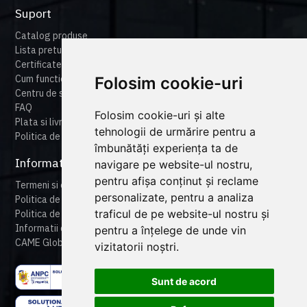
Suport
Catalog produse
Lista preturi
Certificate
Cum functioneaza cameonline
Folosim cookie-uri
Centru de suport
FAQ
Folosim cookie-uri și alte
Plata si livrare
tehnologii de urmărire pentru a
Politica de retur
îmbunătăți experiența ta de
Informatii legale
navigare pe website-ul nostru,
pentru afișa conținut și reclame
Termeni si conditii
personalizate, pentru a analiza
Politica de confidentialitate
traficul de pe website-ul nostru și
Politica de cookies
Informatii despre produse
pentru a înțelege de unde vin
CAME Global
vizitatorii noștri.
Sunt de acord