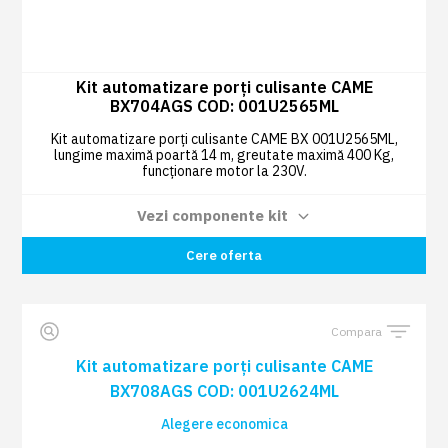
Kit automatizare porți culisante CAME
BX704AGS COD: 001U2565ML
Kit automatizare porți culisante CAME BX 001U2565ML,
lungime maximă poartă 14 m, greutate maximă 400 Kg,
funcționare motor la 230V.
Vezi componente kit
Radiocomandă TOP44RBN 433,92 MHZ
Cere oferta
2 BUC
cod dinamic (rollling) albastru deschis
COD: 806TS-0270
Compara
Card plug-in cu frecvență radio COD:
1 BUC
001AF43S
Kit automatizare porți culisante CAME
BX708AGS COD: 001U2624ML
Alegere economica
Set de 2 fotocelule cu rază de 10 m COD:
1 BUC
001DIR10