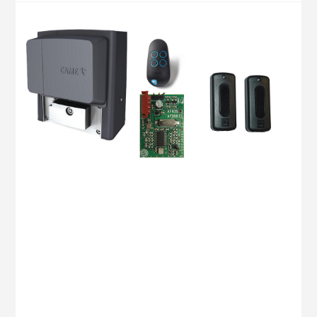
Automatizare pentru porți culisante CAME
1 BUC
BX704AGS COD: 801MS-0020