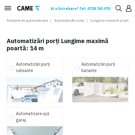
Ai o întrebare? Tel: 0728 743 070
Sisteme de automatizare
Automatizări porți
Lungime maximă poartă
:
1
Automatizări porți Lungime maximă
poartă: 14 m
Automatizări porți
Automatizări porți
culisante
batante
Automatizare ușă
garaj