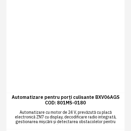
Automatizare pentru porți culisante BXV06AGS
COD: 801MS-0180
Automatizare cu motor de 24 V, prevăzută cu placă
electronică ZN7 cu display, decodificare radio integrată,
gestionarea mișcării și detectarea obstacolelor pentru
porți culisante de până la 600 kg și 18 m lungime.