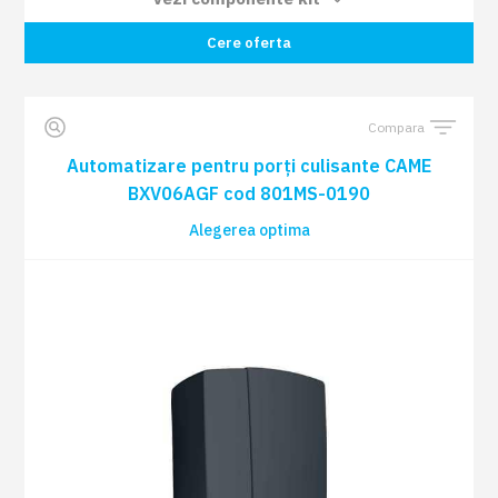
Cere oferta
Card plug-in cu frecvență radio COD:
1 BUC
001AF43S
Compara
Automatizare pentru porți culisante
1 BUC
BXV06AGS COD: 801MS-0180
Automatizare pentru porți culisante CAME
BXV06AGF cod 801MS-0190
Set de 2 fotocelule cu rază de 10 m COD:
Alegerea optima
1 BUC
001DIR10
Radiocomandă TOP44RBN 433,92 MHZ
2 BUC
cod dinamic (rollling) albastru deschis
COD: 806TS-0270
Lampă de semnalizare KRX cu LED cu
1 BUC
alimentare de 24 V AC - DC până la 230 V
AC cu capac alb COD: 806LA-0020