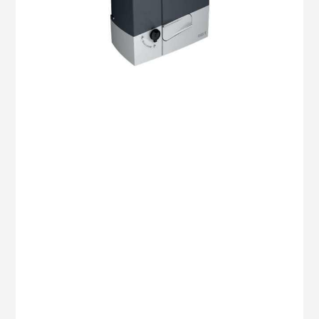
Suport lampă KRX pentru montare pe
1 BUC
perete COD: 806LA-0040
1 BUC
Cablu antena L=5m COD: 001TOP-RG58