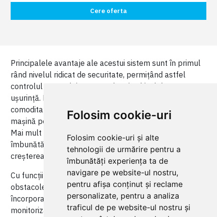
Cere oferta
Principalele avantaje ale acestui sistem sunt în primul
rând nivelul ridicat de securitate, permițând astfel
controlul accesului persoanelor și vehiculelor cu
ușurință. De asemenea, oferă un plus de confort și
comoditate, eliminând necesitatea de a coborî din
Folosim cookie-uri
mașină pentru a deschide sau închide poarta manual.
Mai mult decat atat, porțile automatizate contribuie la
Folosim cookie-uri și alte
îmbunătățirea aspectului estetic al proprietății și la
tehnologii de urmărire pentru a
creșterea valorii acesteia.
îmbunătăți experiența ta de
navigare pe website-ul nostru,
Cu funcții suplimentare precum detectarea
pentru afișa conținut și reclame
obstacolelor pentru prevenirea accidentelor, iluminare
personalizate, pentru a analiza
încorporată sau integrarea cu sisteme de securitate și
traficul de pe website-ul nostru și
monitorizare, porțile automatizate devin o investiție