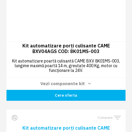
Kit automatizare porți culisante CAME
BXV04AGS COD: 8K01MS-003
Kit automatizare poartă culisantă CAME BXV 8K01MS-003,
lungime maximă poartă 14 m, greutate 400 Kg, motor cu
funcționare la 24V.
Vezi componente kit
Radiocomandă TOP44RBN 433,92 MHZ
Cere oferta
2 BUC
cod dinamic (rollling) albastru deschis
COD: 806TS-0270
Compara
Card plug-in cu frecvență radio COD:
1 BUC
001AF43S
Kit automatizare porți culisante CAME