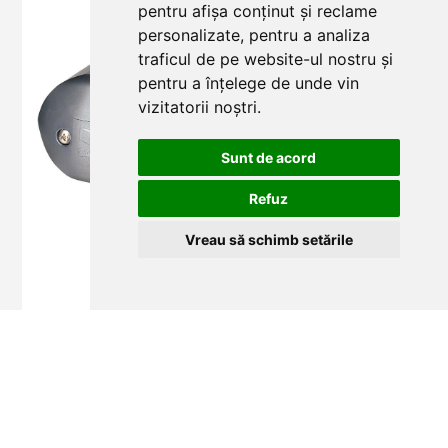
Panou de control pentru porți batante cu
pentru afișa conținut și reclame
1 BUC
una sau două canate, cu funcții multiple
personalizate, pentru a analiza
COD: 002ZL92
traficul de pe website-ul nostru și
pentru a înțelege de unde vin
Motoreductor Amico 24 V cu auto-blocare
vizitatorii noștri.
2 BUC
pentru porți cu un canat de până la 1,8 m
COD: 001A1824
Sunt de acord
Refuz
Vreau să schimb setările