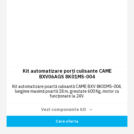
Kit automatizare porți culisante CAME
BXV06AGS 8K01MS-004
Kit automatizare poartă culisantă CAME BXV 8K01MS-004,
lungime maximă poartă 18 m, greutate 600 Kg, motor cu
funcționare la 24V.
Vezi componente kit
Radiocomandă TOP44RBN 433,92 MHZ
Cere oferta
2 BUC
cod dinamic (rollling) albastru deschis
COD: 806TS-0270