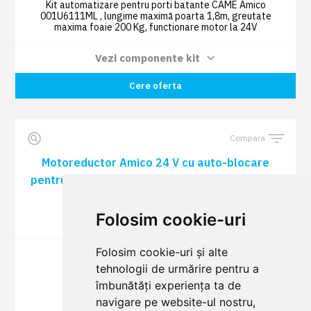
Kit automatizare pentru porti batante CAME Amico
001U6111ML , lungime maximă poarta 1,8m, greutate
maxima foaie 200 Kg, functionare motor la 24V
Vezi componente kit
Cere oferta
Lampă de semnalizare cu LED COD:
1 BUC
001KLED24
Compara
Radiocomandă TOP44RBN 433,92 MHZ
1 BUC
cod dinamic (rollling) albastru deschis
Motoreductor Amico 24 V cu auto-blocare
COD: 806TS-0270
pentru porți cu un canat de până la 1,8 m COD:
001A1824
Card plug-in cu frecvență radio COD:
1 BUC
Folosim cookie-uri
001AF43S
Alegerea optima
Folosim cookie-uri și alte
Set de 2 fotocelule cu rază de 10 m COD:
1 BUC
tehnologii de urmărire pentru a
001DIR10
îmbunătăți experiența ta de
navigare pe website-ul nostru,